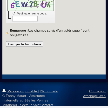
↺
Veuillez entrer le code.
Remarque
: Les champs suivis d'un astérisque
*
sont
obligatoires.
Version imprimable
|
Plan du site
Connexion
© Fanny Mauer - Assistante
Affichage Web
maternelle agréée les Pennes
Mirabeau - Secteur Saint-Victoret,