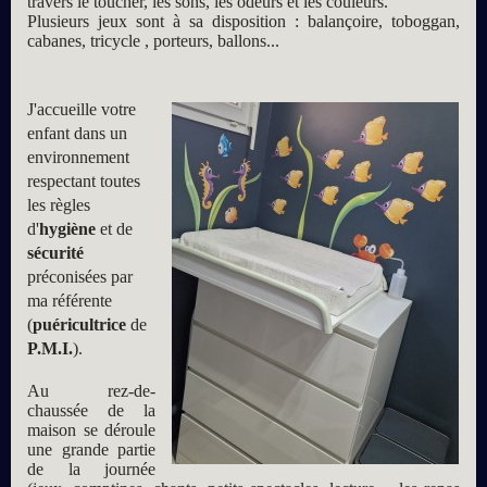
travers le toucher, les sons, les odeurs et les couleurs.
Plusieurs jeux sont à sa disposition : balançoire, toboggan,
cabanes, tricycle , porteurs, ballons...
J'accueille votre
enfant dans un
environnement
respectant toutes
les règles
d'
hygiène
et de
sécurité
préconisées par
ma référente
(
puéricultrice
de
P.M.I.
).
Au rez-de-
chaussée de la
maison se déroule
une grande partie
de la journée