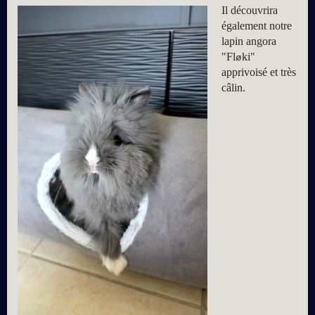
Il découvrira
également notre
lapin angora
"Fl
ki"
ø
apprivoisé et très
câlin.